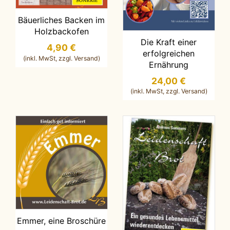
IN DEN WARENKORB LEGEN
Bäuerliches Backen im
Holzbackofen
IN DEN WARENKORB LEGEN
Die Kraft einer
4,90 €
erfolgreichen
Ernährung
24,00 €
IN DEN WARENKORB LEGEN
Emmer, eine Broschüre