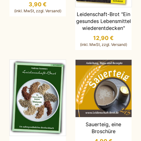
3,90 €
IN DEN WARENKORB LEGEN
Leidenschaft-Brot "Ein
gesundes Lebensmittel
wiederentdecken"
12,90 €
IN DEN WARENKORB LEGEN
Sauerteig, eine
Broschüre