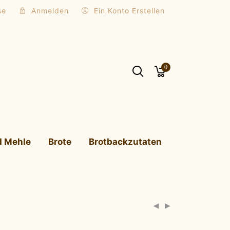
se
Anmelden
Ein Konto Erstellen
0
d Mehle
Brote
Brotbackzutaten