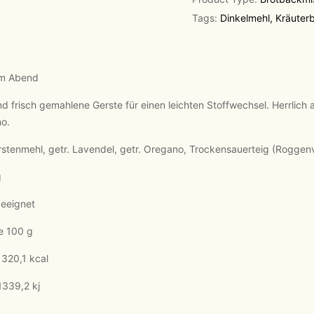
Tags:
Dinkelmehl
,
Kräuterb
am Abend
d frisch gemahlene Gerste für einen leichten Stoffwechsel. Herrlich
no.
stenmehl, getr. Lavendel, getr. Oregano, Trockensauerteig (Roggenv
g
eeignet
00 g
kcal
 kj