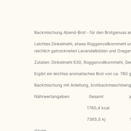
Backmischung Abend-Brot - für den Brotgenuss 
Leichtes Dinkelmehl, etwas Roggenvollkornmehl un
reichlich getrockneten Lavendelblüten und Orega
Zutaten: Dinkelmehl 630, Roggenvollkornmehl, Ger
Ergibt ein leichtes aromatisches Brot von ca. 780 
Backmischung mit Anleitung, brotbackmaschineng
Nährwertangaben: Gesamt je 1
1760,4 kcal 320,1 
7365,5 kj 1339,2
davon