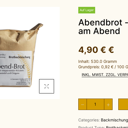
Auf Lager
Abendbrot - leichter Brotgenuss
am Abend
4,90 €
€
Inhalt: 530.0 Gramm
Grundpreis: 0,92 € / 100
INKL. MWST. ZZGL. VER
Click To Enlarge
Categories:
Backmischun
Product Type:
Brotbackmi