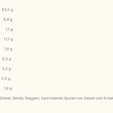
,5 g
,9 g
1 g
1 g
6 g
,3 g
,2 g
,5 g
9 g
 (Dinkel, Gerste, Roggen), kann kleinste Spuren von Sesam und Schal