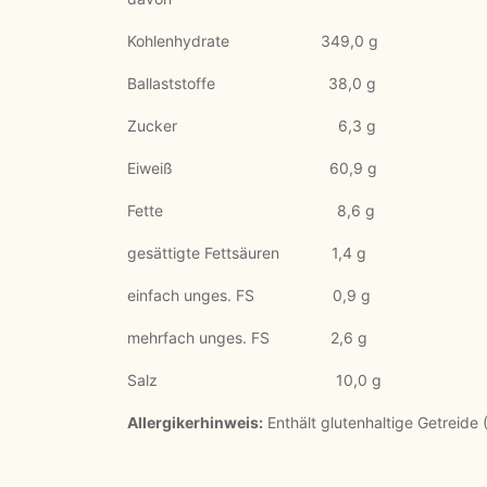
Kohlenhydrate 349,0 g 63
Ballaststoffe 38,0 g 6
Zucker 6,3 g 1,
Eiweiß 60,9 g 11,
Fette 8,6 g 1,
gesättigte Fettsäuren 1,4 g 0
einfach unges. FS 0,9 g 0
mehrfach unges. FS 2,6 g 0
Salz 10,0 g 1,
Allergikerhinweis:
Enthält glutenhaltige Getreide