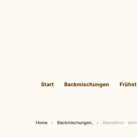
Start
Backmischungen
Frühs
Home
Backmischungen
,
Abendbrot - leic