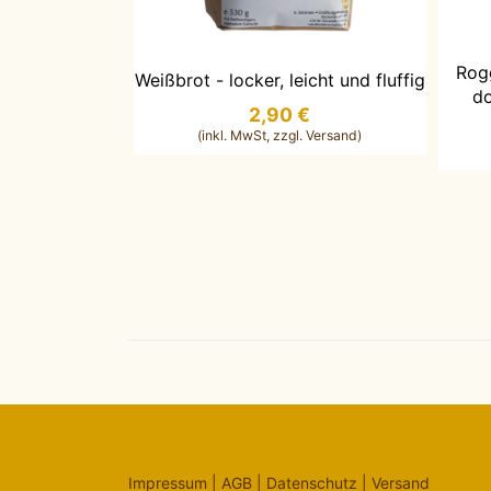
I
Rog
IN DEN WARENKORB LEGEN
Weißbrot - locker, leicht und fluffig
d
2,90 €
Impressum
|
AGB
|
Datenschutz
|
Versand