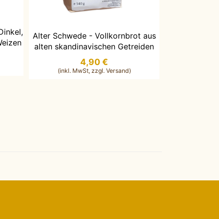
EN
Dinkel,
IN DEN WARENKORB LEGEN
Alter Schwede - Vollkornbrot aus
IN DEN W
Bauernbrot
Weizen
alten skandinavischen Getreiden
natürlich
4,90 €