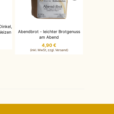
EN
Dinkel,
IN DEN W
Alter Schwede
IN DEN WARENKORB LEGEN
Abendbrot - leichter Brotgenuss
Weizen
alten skandi
am Abend
4,90 €