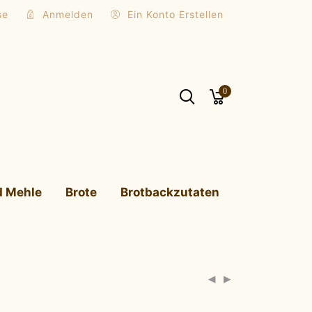
se
Anmelden
Ein Konto Erstellen
0
d Mehle
Brote
Brotbackzutaten