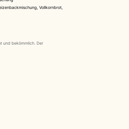
eizenbackmischung
,
Vollkornbrot
,
ht und bekömmlich. Der