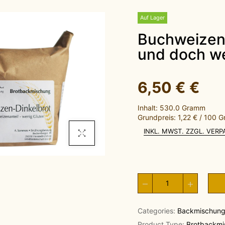
Auf Lager
Buchweizen-Dinkelbrot - kräftig
und doch w
6,50 €
€
Inhalt: 530.0 Gramm
Grundpreis: 1,22 € / 100 
INKL. MWST. ZZGL. VER
Click To Enlarge
Categories:
Backmischun
Product Type:
Brotbackmi