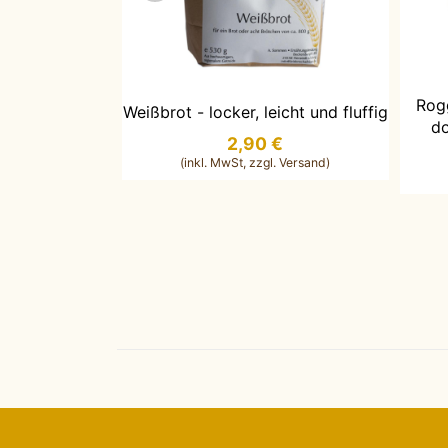
I
Rog
IN DEN WARENKORB LEGEN
Weißbrot - locker, leicht und fluffig
d
2,90 €