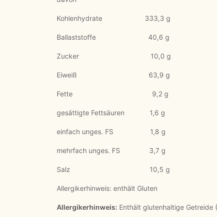
Kohlenhydrate 333,3 g 62
Ballaststoffe 40,6 g 7,
Zucker 10,0 g 1,
Eiweiß 63,9 g 12,
Fette 9,2 g 1,7
gesättigte Fettsäuren 1,6 g 0
einfach unges. FS 1,8 g 0
mehrfach unges. FS 3,7 g 0
Salz 10,5 g 2,
Allergikerhinweis: enthält Gluten
Allergikerhinweis:
Enthält glutenhaltige Getreide