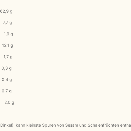
,9 g
7 g
9 g
1 g
 g
,3 g
,4 g
,7 g
0 g
 (Dinkel), kann kleinste Spuren von Sesam und Schalenfrüchten entha