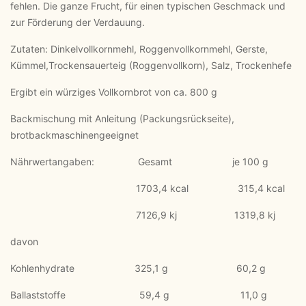
fehlen. Die ganze Frucht, für einen typischen Geschmack und
zur Förderung der Verdauung.
Zutaten: Dinkelvollkornmehl, Roggenvollkornmehl, Gerste,
Kümmel,Trockensauerteig (Roggenvollkorn), Salz, Trockenhefe
Ergibt ein würziges Vollkornbrot von ca. 800 g
Backmischung mit Anleitung (Packungsrückseite),
brotbackmaschinengeeignet
Nährwertangaben: Gesamt je 100 g
1703,4 kcal 315,4 kcal
7126,9 kj 1319,8 kj
davon
Kohlenhydrate 325,1 g 60,2 g
Ballaststoffe 59,4 g 11,0 g