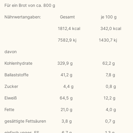
Für ein Brot von ca. 800 g
Nährwertangaben: Gesamt je 100 g
1812,4 kcal 342,0 kcal
7582,9 kj 1430,7 kj
davon
Kohlenhydrate 329,9 g 62,2 g
Ballaststoffe 41,2 g 7,8 g
Zucker 4,4 g 0,8 g
Eiweiß 64,5 g 12,2 g
Fette 21,0 g 4,0 g
gesättigte Fettsäuren 3,8 g 0,7 g
einfach unges. FS 6,7 g 1,3 g